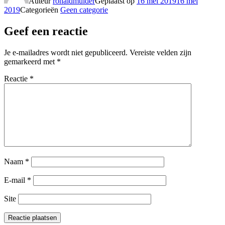
Auteur
ronaldmulder
Geplaatst op
16 mei 2019
16 mei
2019
Categorieën
Geen categorie
Geef een reactie
Je e-mailadres wordt niet gepubliceerd.
Vereiste velden zijn
gemarkeerd met
*
Reactie
*
Naam
*
E-mail
*
Site