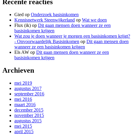
Recente reacties
Gied
op
Onderzoek basisinkomen
Kennisnetwerk Steenwijkerland
op
Wat we doen
Flux (ik)
op
Dit gaan mensen doen wanneer ze een
basisinkomen krijgen
Wat zou je doen wanneer je morgen een basisinkomen krijgt?
- Onvoorwaardelijk Basisinkomen
op
Dit gaan mensen doen
wanneer ze een basisinkomen krijgen
Els AW
op
Dit gaan mensen doen wanneer ze een
basisinkomen krijgen
Archieven
mei 2019
augustus 2017
september 2016
mei 2016
maart 2016
december 2015
november 2015
augustus 2015
mei 2015
april 2015