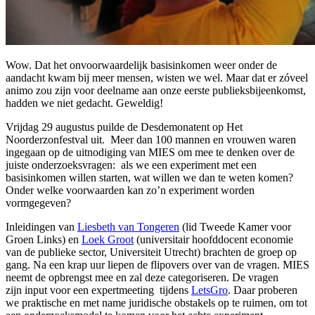
Wow. Dat het onvoorwaardelijk basisinkomen weer onder de
aandacht kwam bij meer mensen, wisten we wel. Maar dat er zóveel
animo zou zijn voor deelname aan onze eerste publieksbijeenkomst,
hadden we niet gedacht. Geweldig!
Vrijdag 29 augustus puilde de Desdemonatent op Het
Noorderzonfestval uit. Meer dan 100 mannen en vrouwen waren
ingegaan op de uitnodiging van MIES om mee te denken over de
juiste onderzoeksvragen: als we een experiment met een
basisinkomen willen starten, wat willen we dan te weten komen?
Onder welke voorwaarden kan zo’n experiment worden
vormgegeven?
Inleidingen van
Liesbeth van Tongeren
(lid Tweede Kamer voor
Groen Links) en
Loek Groot
(universitair hoofddocent economie
van de publieke sector, Universiteit Utrecht) brachten de groep op
gang. Na een krap uur liepen de flipovers over van de vragen. MIES
neemt de opbrengst mee en zal deze categoriseren. De vragen
zijn input voor een expertmeeting tijdens
LetsGro
. Daar proberen
we praktische en met name juridische obstakels op te ruimen, om tot