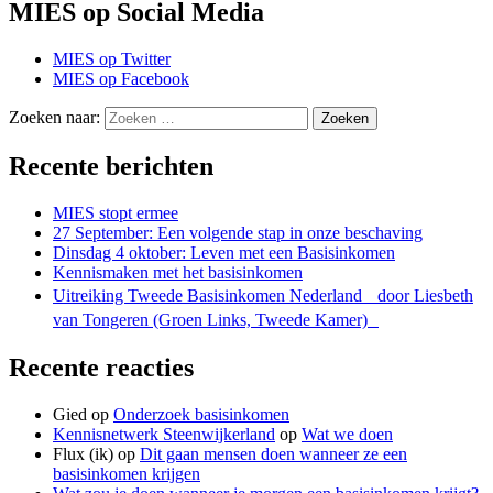
MIES op Social Media
MIES op Twitter
MIES op Facebook
Zoeken naar:
Zoeken
Recente berichten
MIES stopt ermee
27 September: Een volgende stap in onze beschaving
Dinsdag 4 oktober: Leven met een Basisinkomen
Kennismaken met het basisinkomen
Uitreiking Tweede Basisinkomen Nederland door Liesbeth
van Tongeren (Groen Links, Tweede Kamer)
Recente reacties
Gied
op
Onderzoek basisinkomen
Kennisnetwerk Steenwijkerland
op
Wat we doen
Flux (ik)
op
Dit gaan mensen doen wanneer ze een
basisinkomen krijgen