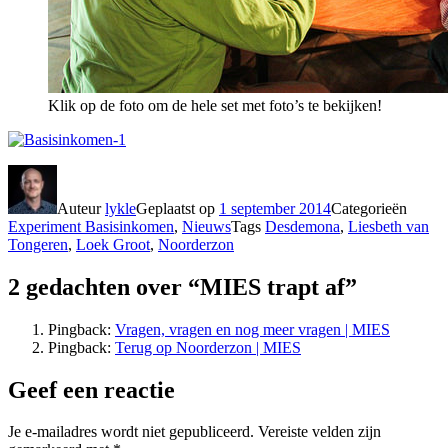
Klik op de foto om de hele set met foto’s te bekijken!
Auteur
lykle
Geplaatst op
1 september 2014
Categorieën
Experiment Basisinkomen
,
Nieuws
Tags
Desdemona
,
Liesbeth van
Tongeren
,
Loek Groot
,
Noorderzon
2 gedachten over “MIES trapt af”
Pingback:
Vragen, vragen en nog meer vragen | MIES
Pingback:
Terug op Noorderzon | MIES
Geef een reactie
Je e-mailadres wordt niet gepubliceerd.
Vereiste velden zijn