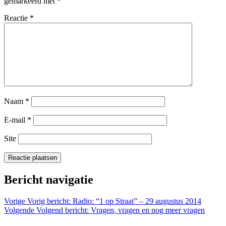
gemarkeerd met
*
Reactie
*
Naam
*
E-mail
*
Site
Bericht navigatie
Vorige
Vorig bericht:
Radio: “1 op Straat” – 29 augustus 2014
Volgende
Volgend bericht:
Vragen, vragen en nog meer vragen