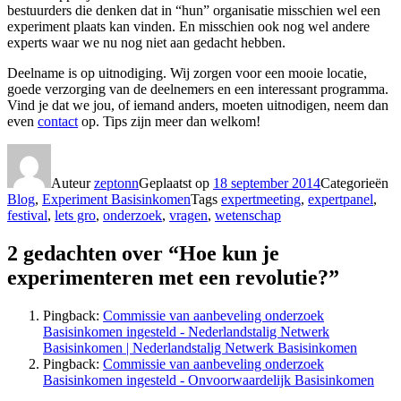
bestuurders die denken dat in “hun” organisatie misschien wel een
experiment plaats kan vinden. En misschien ook nog wel andere
experts waar we nu nog niet aan gedacht hebben.
Deelname is op uitnodiging. Wij zorgen voor een mooie locatie,
goede verzorging van de deelnemers en een interessant programma.
Vind je dat we jou, of iemand anders, moeten uitnodigen, neem dan
even
contact
op. Tips zijn meer dan welkom!
Auteur
zeptonn
Geplaatst op
18 september 2014
Categorieën
Blog
,
Experiment Basisinkomen
Tags
expertmeeting
,
expertpanel
,
festival
,
lets gro
,
onderzoek
,
vragen
,
wetenschap
2 gedachten over “Hoe kun je
experimenteren met een revolutie?”
Pingback:
Commissie van aanbeveling onderzoek
Basisinkomen ingesteld - Nederlandstalig Netwerk
Basisinkomen | Nederlandstalig Netwerk Basisinkomen
Pingback:
Commissie van aanbeveling onderzoek
Basisinkomen ingesteld - Onvoorwaardelijk Basisinkomen