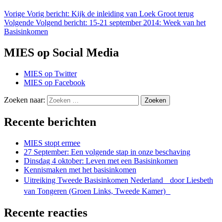
Vorige
Vorig bericht:
Kijk de inleiding van Loek Groot terug
Volgende
Volgend bericht:
15-21 september 2014: Week van het
Basisinkomen
MIES op Social Media
MIES op Twitter
MIES op Facebook
Zoeken naar:
Zoeken
Recente berichten
MIES stopt ermee
27 September: Een volgende stap in onze beschaving
Dinsdag 4 oktober: Leven met een Basisinkomen
Kennismaken met het basisinkomen
Uitreiking Tweede Basisinkomen Nederland door Liesbeth
van Tongeren (Groen Links, Tweede Kamer)
Recente reacties