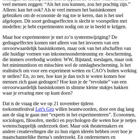
veel mensen zeggen: “Als het zou kunnen, zou het prachtig zijn.”
Alleen: kan het ook? Als te veel mensen het basisinkomen
gebruiken om de economie de rug toe te keren, dan is het snel
afgelopen. Dit soort gedragseffecten is slecht te voorspellen met
modellen: je hebt experimenten nodig om ze in beeld te krijgen.
Maar hoe experimenteer je met zo’n systeemwijziging? De
gedragseffecten komen niet alleen van het invoeren van een
onvoorwaardelijk basisinkomen, maar ook van het afschaffen van
alle huidige vormen van inkomensondersteuning en -bescherming,
die immers overbodig worden: WW, Bijstand, toeslagen, maar ook
het minimumloon en misschien wel de ontslagbescherming. Is het
realistisch om voor een experiment wetten en CAO’s buiten werking
te stellen? En, zo nee, hoe kun je dan toch te weten komen hoe
mensen zich gaan gedragen? Hoe kun je de “revolutie” van een
onvoorwaardelijk basisinkomen in slimme kleine stukjes hakken
waar je ervaring mee op kunt doen?
Dat is de vraag die we op 21 november tijdens
toekomstfestival
Let’s Gro
willen beantwoorden, door een dag lang
aan de slag te gaan met “experts in het experimenteren”. Economen,
sociologen, filosofen, medici en psychologen die weten hoe je netjes
wetenschappelijk onderzoek doet. Maar ook theatermakers en
andere creatievelingen die zo hun eigen ideeën hebben over hoe je
maatschappelijke thema’s onderzoekt. En ondernemers en