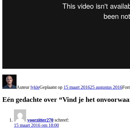
Auteur
lykle
Geplaatst op
15 maart 2016
25 augustus 2016
For
Eén gedachte over “Vind je het onvoorwaa
voorzitter270
schreef:
15 maart 2016 om 18:00