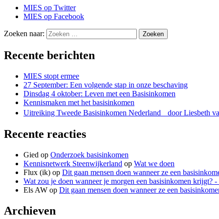
MIES op Twitter
MIES op Facebook
Zoeken naar:
Zoeken
Recente berichten
MIES stopt ermee
27 September: Een volgende stap in onze beschaving
Dinsdag 4 oktober: Leven met een Basisinkomen
Kennismaken met het basisinkomen
Uitreiking Tweede Basisinkomen Nederland door Liesbeth 
Recente reacties
Gied
op
Onderzoek basisinkomen
Kennisnetwerk Steenwijkerland
op
Wat we doen
Flux (ik)
op
Dit gaan mensen doen wanneer ze een basisinkome
Wat zou je doen wanneer je morgen een basisinkomen krijgt? 
Els AW
op
Dit gaan mensen doen wanneer ze een basisinkomen
Archieven