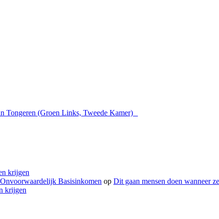
van Tongeren (Groen Links, Tweede Kamer)
n krijgen
- Onvoorwaardelijk Basisinkomen
op
Dit gaan mensen doen wanneer ze
 krijgen