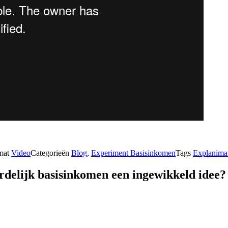
mat
Video
Categorieën
Blog
,
Experiment Basisinkomen
Tags
Explanima
rdelijk basisinkomen een ingewikkeld idee?