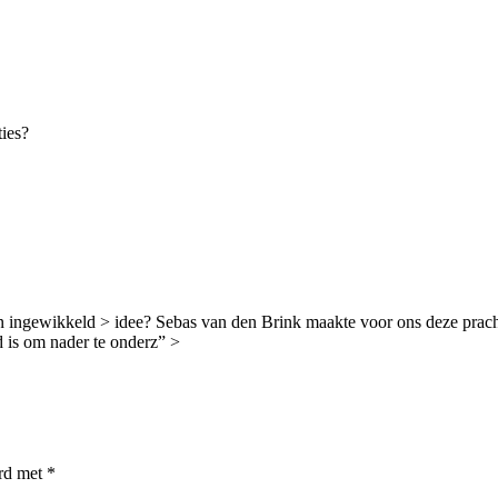
ies?
n ingewikkeld > idee? Sebas van den Brink maakte voor ons deze prach
d is om nader te onderz” >
erd met
*