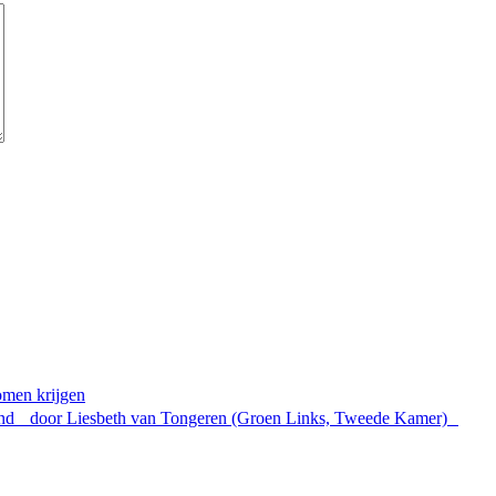
omen krijgen
and door Liesbeth van Tongeren (Groen Links, Tweede Kamer)