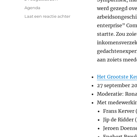
op
Categorieën
Agenda
werd gezegd ove
op
Laat een reactie achter
arbeidsongeschik
27
enterprise” Co
September:
startte. Zou zo
Een
volgende
inkomensverzeke
stap
gedachtenexperi
in
aan zoiets mee
onze
beschaving
Het Grootste Ke
27 september 20
Moderatie: Rona
Met medewerkin
Frans Kerver 
Jip de Ridder
Jeroen Doens
Engbert Breu