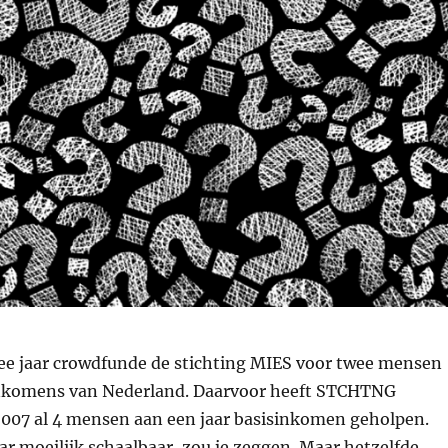
ee jaar crowdfunde de stichting MIES voor twee mensen
inkomens van Nederland. Daarvoor heeft STCHTNG
07 al 4 mensen aan een jaar basisinkomen geholpen.
r moeilijk schaalbaar, zou je zeggen. Maar hetzelfde