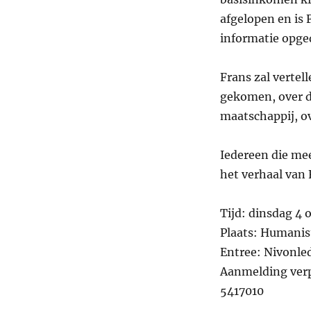
4
afgelopen en is 
oktober:
Leven
informatie opged
met
een
Frans zal vertel
Basisinkomen
gekomen, over d
maatschappij, o
Iedereen die mee
het verhaal van
Tijd: dinsdag 4 
Plaats: Humanis
Entree: Nivonled
Aanmelding verp
5417010