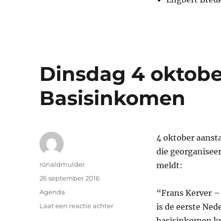
Dinsdag 4 oktobe
Basisinkomen
4 oktober aanst
die georganisee
Auteur
ronaldmulder
meldt:
Geplaatst
26 september 2016
op
Categorieën
Agenda
“Frans Kerver – 
op
Laat een reactie achter
is de eerste Ned
Dinsdag
basisinkomen kr