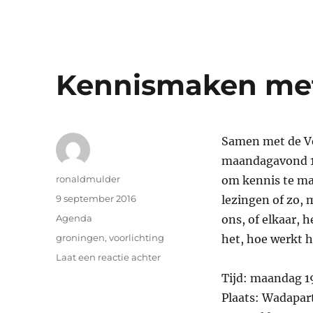
Kennismaken met
Samen met de V
maandagavond 1
Auteur
ronaldmulder
om kennis te ma
Geplaatst
9 september 2016
lezingen of zo, 
op
Categorieën
Agenda
ons, of elkaar, 
Tags
groningen
,
voorlichting
het, hoe werkt 
op
Laat een reactie achter
Kennismaken
Tijd: maandag 1
met
Plaats: Wadapar
het