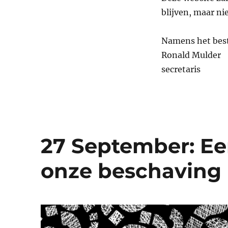
stopt
blijven, maar ni
ermee
Namens het bes
Ronald Mulder
secretaris
27 September: Ee
onze beschaving