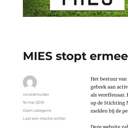
MIES stopt erme
Het bestuur van
gebrek aan activ
Auteur
ronaldmulder
als vereffenaar.
Geplaatst
16 mei 2019
op de Stichting 
op
Categorieën
Geen categorie
melden bij de p
op
Laat een reactie achter
MIES
Deze website za