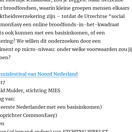
r broodfondsen, waarin kleine groepen mensen elkaars
theidsverzekering zijn – totdat de Utrechtse “social
mmonEasy een online broodfonds-in-het-kwadraat
iets ook kunnen met een basisinkomen, of een
ring? We willen dit onderzoeken door een
ment op micro-niveau: onder welke voorwaarden zou ji
doen?
nnisfestival van Noord Nederland
17
ld Mulder, stichting MIES
g van:
(eerste Nederlander met een basisinkomen)
 (oprichter CommonEasy)
en
ker (of iemand anders) van STCHTNG WRKLST