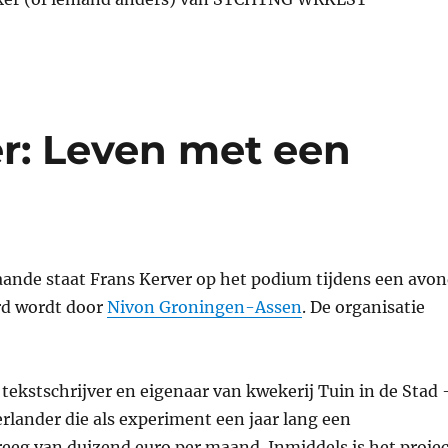
r: Leven met een
aande staat Frans Kerver op het podium tijdens een avo
rd wordt door
Nivon Groningen-Assen
. De organisatie
tekstschrijver en eigenaar van kwekerij Tuin in de Stad 
erlander die als experiment een jaar lang een
eeg van duizend euro per maand. Inmiddels is het projec