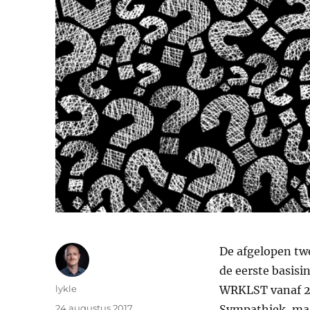
De afgelopen tw
de eerste basis
Auteur
lykle
WRKLST vanaf 20
Geplaatst
24 augustus 2017
Sympathiek, maa