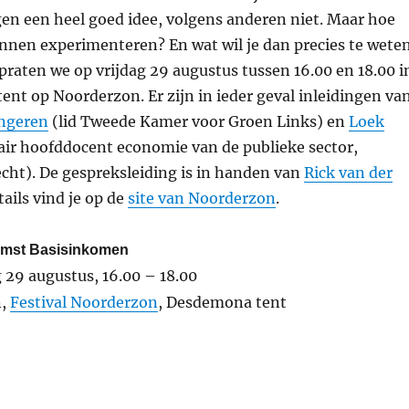
n een heel goed idee, volgens anderen niet. Maar hoe
unnen experimenteren? En wat wil je dan precies te wete
raten we op vrijdag 29 augustus tussen 16.00 en 18.00 i
nt op Noorderzon. Er zijn in ieder geval inleidingen va
ongeren
(lid Tweede Kamer voor Groen Links) en
Loek
air hoofddocent economie van de publieke sector,
echt). De gespreksleiding is in handen van
Rick van der
tails vind je op de
site van Noorderzon
.
omst Basisinkomen
 29 augustus, 16.00 – 18.00
n,
Festival Noorderzon
, Desdemona tent