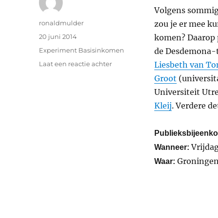
Volgens sommige
Auteur
ronaldmulder
zou je er mee k
Geplaatst
20 juni 2014
komen? Daarop p
op
Categorieën
Experiment Basisinkomen
de Desdemona-te
op
Laat een reactie achter
Liesbeth van T
Zet
Groot
(universit
‘m
Universiteit Utr
in
je
Kleij
. Verdere de
agenda:
publieksbijeenkomst
Publieksbijeenk
basisinkomen
Vrijdag
Wanneer:
Groninge
Waar: