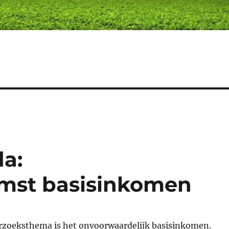
da:
omst basisinkomen
rzoeksthema is het onvoorwaardelijk basisinkomen.