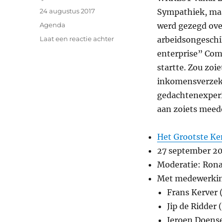
Geplaatst
24 augustus 2017
Sympathiek, maa
op
Categorieën
Agenda
werd gezegd ove
op
Laat een reactie achter
arbeidsongeschik
27
enterprise” Co
September:
startte. Zou zo
Een
volgende
inkomensverzeke
stap
gedachtenexperi
in
aan zoiets mee
onze
beschaving
Het Grootste Ke
27 september 20
Moderatie: Rona
Met medewerkin
Frans Kerver 
Jip de Ridder
Jeroen Doens