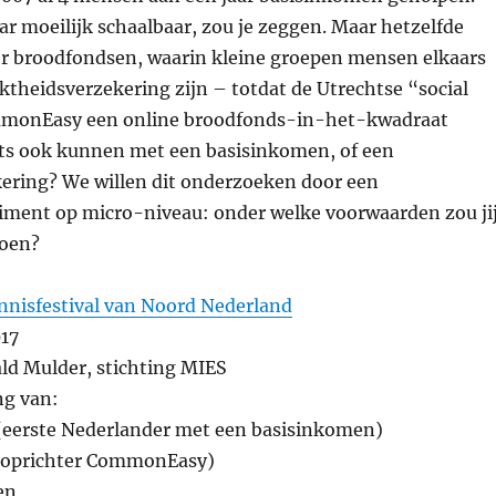
r moeilijk schaalbaar, zou je zeggen. Maar hetzelfde
r broodfondsen, waarin kleine groepen mensen elkaars
theidsverzekering zijn – totdat de Utrechtse “social
mmonEasy een online broodfonds-in-het-kwadraat
iets ook kunnen met een basisinkomen, of een
ring? We willen dit onderzoeken door een
ment op micro-niveau: onder welke voorwaarden zou ji
doen?
nnisfestival van Noord Nederland
17
ld Mulder, stichting MIES
g van:
(eerste Nederlander met een basisinkomen)
 (oprichter CommonEasy)
en