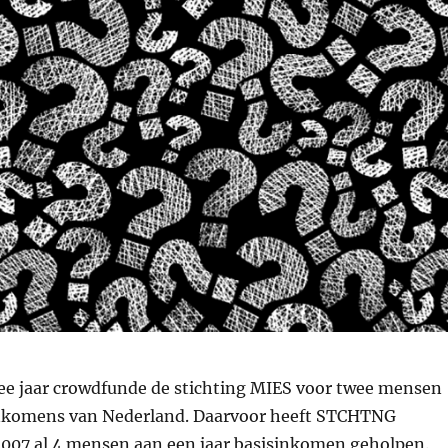
ee jaar crowdfunde de stichting MIES voor twee mensen
inkomens van Nederland. Daarvoor heeft STCHTNG
07 al 4 mensen aan een jaar basisinkomen geholpen.