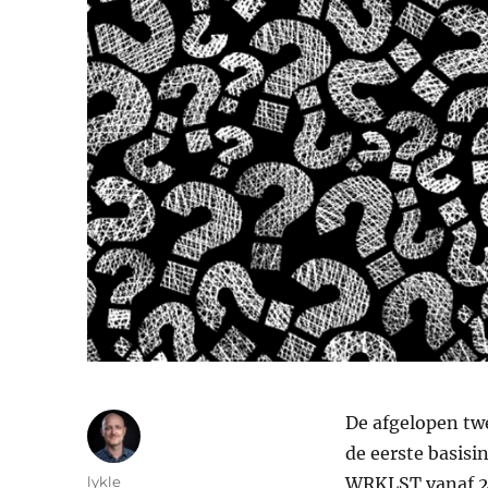
De afgelopen tw
de eerste basis
Auteur
lykle
WRKLST vanaf 20