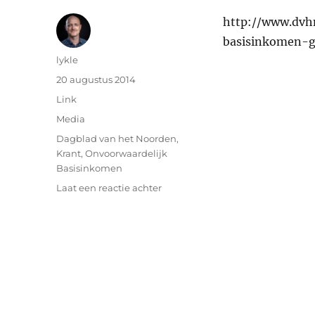
http://www.dvh
basisinkomen-g
Auteur
lykle
Geplaatst
20 augustus 2014
op
Format
Link
Categorieën
Media
Tags
Dagblad van het Noorden
,
Krant
,
Onvoorwaardelijk
Basisinkomen
op
Laat een reactie achter
Krant:
Dagblad
van
het
Noorden
–
20
augustus