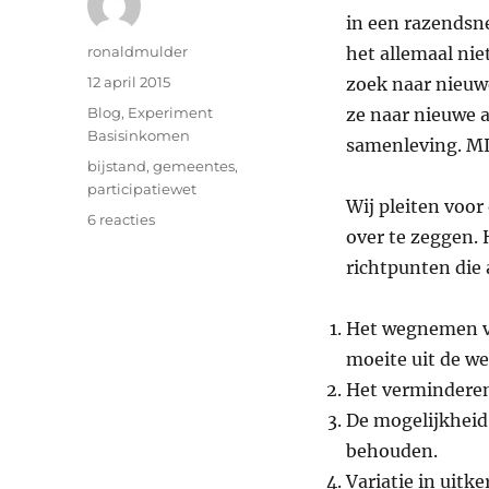
in een razendsn
Auteur
ronaldmulder
het allemaal nie
Geplaatst
12 april 2015
zoek naar nieuw
op
Categorieën
Blog
,
Experiment
ze naar nieuwe 
Basisinkomen
samenleving. M
Tags
bijstand
,
gemeentes
,
participatiewet
Wij pleiten voor
op
6 reacties
over te zeggen. 
Lokale
experimenten
richtpunten die
binnen
de
Het wegnemen va
Participatiewet:
zes
moeite uit de w
voorstellen
Het verminderen
De mogelijkheid
behouden.
Variatie in uitk