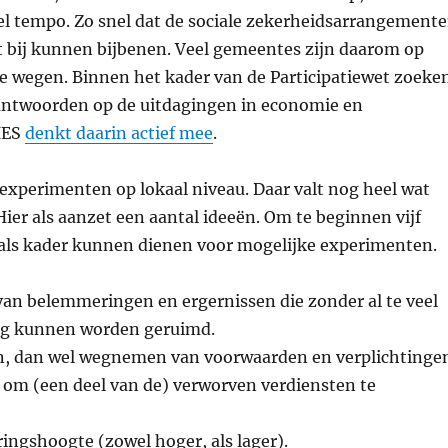
el tempo. Zo snel dat de sociale zekerheidsarrangement
t bij kunnen bijbenen. Veel gemeentes zijn daarom op
e wegen. Binnen het kader van de Participatiewet zoeke
antwoorden op de uitdagingen in economie en
IES
denkt daarin actief mee
.
 experimenten op lokaal niveau. Daar valt nog heel wat
Hier als aanzet een aantal ideeën. Om te beginnen vijf
 als kader kunnen dienen voor mogelijke experimenten.
n belemmeringen en ergernissen die zonder al te veel
eg kunnen worden geruimd.
, dan wel wegnemen van voorwaarden en verplichtinge
 om (een deel van de) verworven verdiensten te
eringshoogte (zowel hoger, als lager).