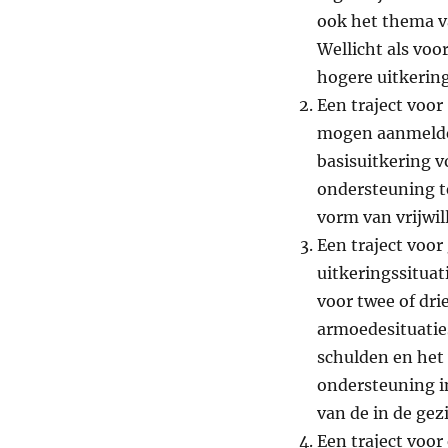
ook het thema va
Wellicht als voo
hogere uitkering
Een traject voor
mogen aanmelden 
basisuitkering v
ondersteuning te
vorm van vrijwil
Een traject voor
uitkeringssituat
voor twee of dri
armoedesituaties
schulden en het 
ondersteuning i
van de in de ge
Een traject voor