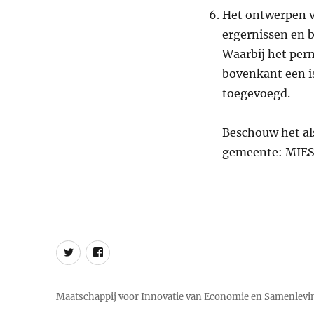
Het ontwerpen 
ergernissen en
Waarbij het perm
bovenkant een i
toegevoegd.
Beschouw het als
gemeente: MIES 
MIES
MIES
op
op
Twitter
Facebook
Maatschappij voor Innovatie van Economie en Samenlevi