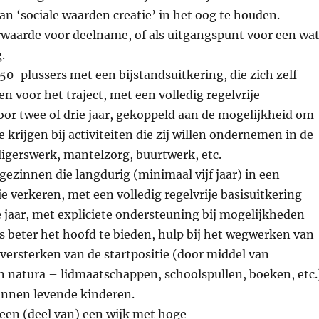
n ‘sociale waarden creatie’ in het oog te houden.
rwaarde voor deelname, of als uitgangspunt voor een wa
.
 50-plussers met een bijstandsuitkering, die zich zelf
voor het traject, met een volledig regelvrije
oor twee of drie jaar, gekoppeld aan de mogelijkheid om
 krijgen bij activiteiten die zij willen ondernemen in de
ligerswerk, mantelzorg, buurtwerk, etc.
 gezinnen die langdurig (minimaal vijf jaar) in een
ie verkeren, met een volledig regelvrije basisuitkering
e jaar, met expliciete ondersteuning bij mogelijkheden
 beter het hoofd te bieden, hulp bij het wegwerken van
versterken van de startpositie (door middel van
n natura – lidmaatschappen, schoolspullen, boeken, etc.
zinnen levende kinderen.
 een (deel van) een wijk met hoge