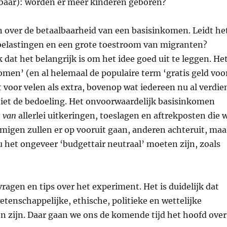
aar): worden er meer kinderen geboren?
n over de betaalbaarheid van een basisinkomen. Leidt he
 belastingen en een grote toestroom van migranten?
k dat het belangrijk is om het idee goed uit te leggen. He
men’ (en al helemaal de populaire term ‘gratis geld voo
t voor velen als extra, bovenop wat iedereen nu al verdie
s niet de bedoeling. Het onvoorwaardelijk basisinkomen
s van
allerlei uitkeringen, toeslagen en aftrekposten die 
igen zullen er op vooruit gaan, anderen achteruit, maa
u het ongeveer ‘budgettair neutraal’ moeten zijn, zoals
 vragen en tips over het experiment. Het is duidelijk dat
etenschappelijke, ethische, politieke en wettelijke
n zijn. Daar gaan we ons de komende tijd het hoofd over