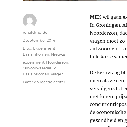
MIES wil gaan e
In Groningen. Af
Auteur
ronaldmulder
Noorderzon, dac
Geplaatst
2 september 2014
vragen moet zo’
op
Categorieën
Blog
,
Experiment
antwoorden – of 
Basisinkomen
,
Nieuws
hele korte same
Tags
experiment
,
Noorderzon
,
Onvoorwaardelijk
De kernvraag bl
Basisinkomen
,
vragen
doen als ze een 
op
Laat een reactie achter
Vragen,
vervolgens tot 
vragen
met lonen, prijz
en
concurrentiepos
nog
meer
de economische 
vragen
gezondheid en g