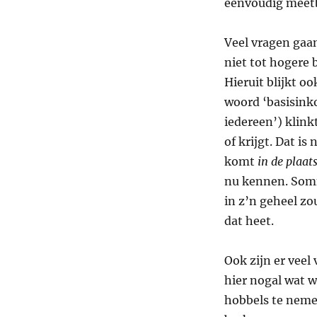
eenvoudig meetb
Veel vragen gaa
niet tot hogere
Hieruit blijkt oo
woord ‘basisinko
iedereen’) klink
of krijgt. Dat i
komt
in de plaat
nu kennen. Somm
in z’n geheel zo
dat heet.
Ook zijn er veel
hier nogal wat w
hobbels te neme