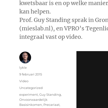
kwetsbaar is en op welke manie
kan helpen.
Prof. Guy Standing sprak in Gro
(mieslab.nl), en VPRO’s Tegenli
integraal vast op video.
Auteur
lykle
Geplaatst
9 februari 2015
op
Format
Video
Categorieën
Uncategorized
Tags
experiment
,
Guy Standing
,
Onvoorwaardelijk
Basisinkomen
,
Precariaat
,