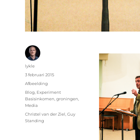
Auteur
lykle
Geplaatst
3 februari 2015
op
Format
Afbeelding
Categorieën
Blog
,
Experiment
Basisinkomen
,
groningen
,
Media
Tags
Christel van der Ziel
,
Guy
Standing