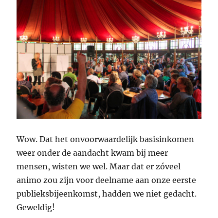
Tongeren
en
Loek
Groot
terug
Wow. Dat het onvoorwaardelijk basisinkomen
weer onder de aandacht kwam bij meer
mensen, wisten we wel. Maar dat er zóveel
animo zou zijn voor deelname aan onze eerste
publieksbijeenkomst, hadden we niet gedacht.
Geweldig!