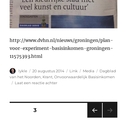
http://www.dvhn.nl/nieuws/groningen/plan-
voor-experiment-basisinkomen-groningen-
11575393.html
Auteur
Geplaatst
Format
Categorieën
Tags
lykle
20 augustus 2014
Link
Media
Dagblad
op
van het Noorden
,
Krant
,
Onvoorwaardelijk Basisinkomen
op
Laat een reactie achter
Krant:
Dagblad
van
het
Berichten
PAGINA
3
Noorden
–
VORI
navigatie
20
GE