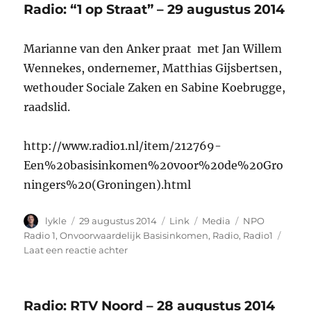
Radio: “1 op Straat” – 29 augustus 2014
Marianne van den Anker praat met Jan Willem
Wennekes, ondernemer, Matthias Gijsbertsen,
wethouder Sociale Zaken en Sabine Koebrugge,
raadslid.
http://www.radio1.nl/item/212769-
Een%20basisinkomen%20voor%20de%20Gro
ningers%20(Groningen).html
Auteur
Geplaatst
Format
Categorieën
Tags
lykle
29 augustus 2014
Link
Media
NPO
op
Radio 1
,
Onvoorwaardelijk Basisinkomen
,
Radio
,
Radio1
op
Laat een reactie achter
Radio:
“1
op
Radio: RTV Noord – 28 augustus 2014
Straat”