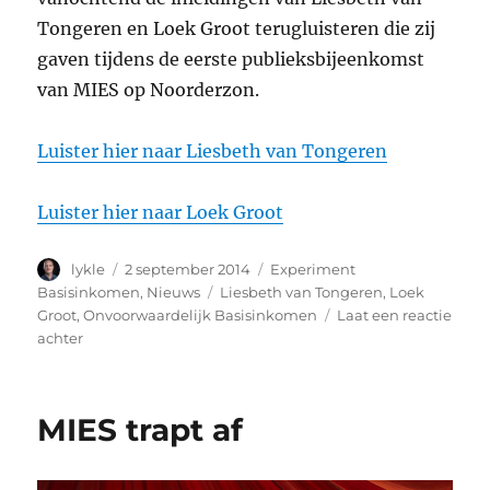
Tongeren en Loek Groot terugluisteren die zij
gaven tijdens de eerste publieksbijeenkomst
van MIES op Noorderzon.
Luister hier naar Liesbeth van Tongeren
Luister hier naar Loek Groot
Auteur
Geplaatst
Categorieën
lykle
2 september 2014
Experiment
op
Tags
Basisinkomen
,
Nieuws
Liesbeth van Tongeren
,
Loek
Groot
,
Onvoorwaardelijk Basisinkomen
Laat een reactie
op
achter
Luister
de
twee
MIES trapt af
inleiders
Liesbeth
van