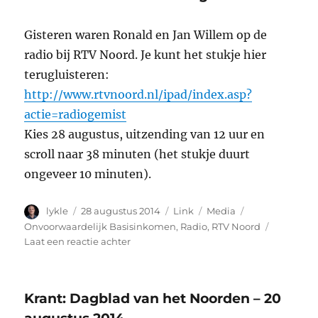
–
29
Gisteren waren Ronald en Jan Willem op de
augustus
radio bij RTV Noord. Je kunt het stukje hier
2014
terugluisteren:
http://www.rtvnoord.nl/ipad/index.asp?
actie=radiogemist
Kies 28 augustus, uitzending van 12 uur en
scroll naar 38 minuten (het stukje duurt
ongeveer 10 minuten).
Auteur
Geplaatst
Format
Categorieën
Tags
lykle
28 augustus 2014
Link
Media
op
Onvoorwaardelijk Basisinkomen
,
Radio
,
RTV Noord
op
Laat een reactie achter
Radio:
RTV
Noord
Krant: Dagblad van het Noorden – 20
–
28