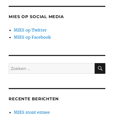
augustus
PAGI
NA
2014
MIES OP SOCIAL MEDIA
MIES op Twitter
MIES op Facebook
ZO
Zoeken
naar:
RECENTE BERICHTEN
MIES stopt ermee