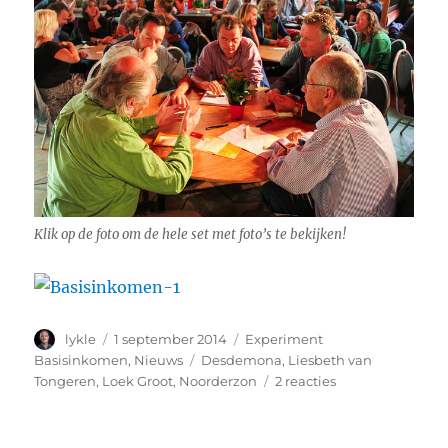
Klik op de foto om de hele set met foto’s te bekijken!
Auteur
Geplaatst
Categorieën
lykle
1 september 2014
Experiment
op
Tags
Basisinkomen
,
Nieuws
Desdemona
,
Liesbeth van
op
Tongeren
,
Loek Groot
,
Noorderzon
2 reacties
MIES
trapt
af